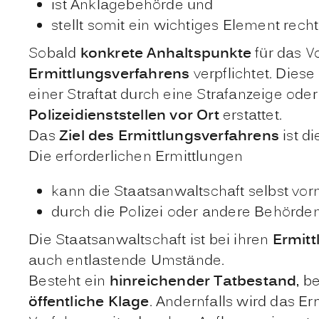
ist Anklagebehörde und
stellt somit ein wichtiges Element recht
Sobald
konkrete Anhaltspunkte
für das Vo
Ermittlungsverfahrens
verpflichtet. Die
einer Straftat durch eine Strafanzeige od
Polizeidienststellen vor Ort
erstattet.
Das
Ziel des Ermittlungsverfahrens
ist d
Die erforderlichen Ermittlungen
kann die Staatsanwaltschaft selbst vo
durch die Polizei oder andere Behörde
Die Staatsanwaltschaft ist bei ihren
Ermit
auch entlastende Umstände.
Besteht ein
hinreichender Tatbestand
, b
öffentliche Klage
. Andernfalls wird das Er