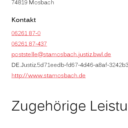
74819
Mosbach
Kontakt
06261 87-0
06261 87-437
poststelle@stamosbach.justiz.bwl.de
DE.Justiz.5d71eedb-fd67-4d46-a8af-3242b
http://www.stamosbach.de
Zugehörige Leist