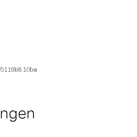
35116b8.10ba
ungen