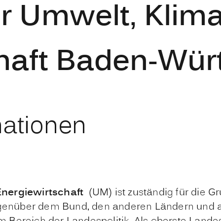
ür Umwelt, Klim
chaft Baden-Wü
mationen
Energiewirtschaft
(UM) ist zuständig für die 
egenüber dem Bund, den anderen Ländern und a