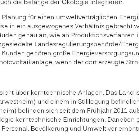
ch die Belange der Ökologie integrieren.
e Planung für einen umweltverträglichen Energi
eise in ein ausgewogenes Verhältnis gebracht
uden genau an, wie an Produktionsverfahren in
angesiedelte
Landesregulierungsbehörde/Energi
ren Kunden gehören große Energieversorgungsu
Photovoltaikanlage, wenn der dort erzeugte Stro
sicht über kerntechnische Anlagen
. Das Land i
rwestheim) und einem in Stilllegung befindlic
eim) befinden sich seit dem Frühjahr 2011 auße
hnologie kerntechnische Einrichtungen. Danebe
Personal, Bevölkerung und Umwelt vor erhöhter