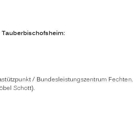
in Tauberbischofsheim:
tützpunkt / Bundesleistungszentrum Fechten. D
bel Schott).