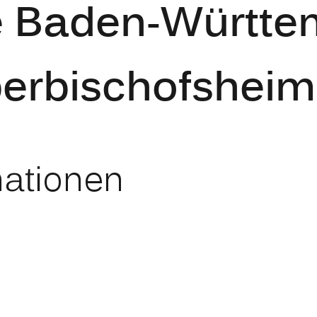
e Baden-Württe
berbischofsheim
mationen