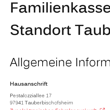
Familienkass
Standort Tau
Allgemeine Infor
Hausanschrift
Pestalozziallee 17
97941
Tauberbischofsheim