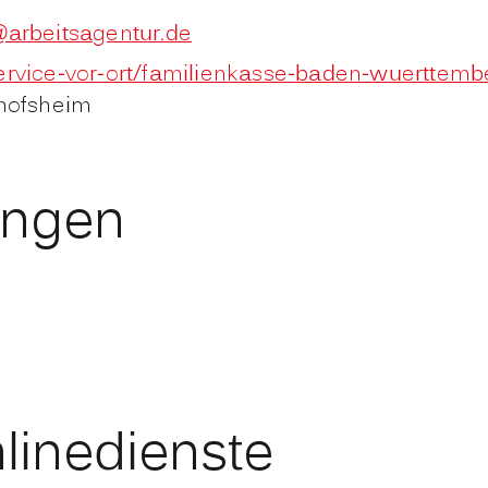
arbeitsagentur.de
service-vor-ort/familienkasse-baden-wuerttemb
hofsheim
ungen
linedienste