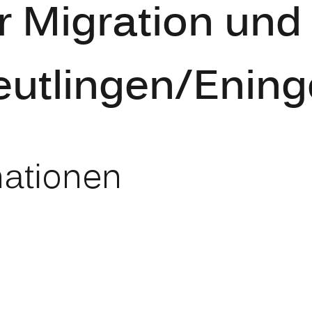
 Migration und 
eutlingen/Enin
mationen