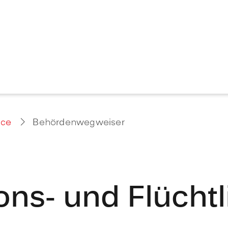
ice
Behördenwegweiser
ions- und Flüch