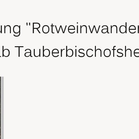
ng "Rotweinwanderw
b Tauberbischofshe